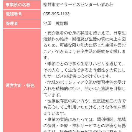
裾野市デイサービスセンターいずみ荘
事業所の名称
055-995-1133
電話番号
池田 教次郎
管理者
・要介護者の心身の状態を踏まえて、日常生
活動作の維持・回復及び生活の質の向上を図
るため、可能な限り能力に応じた生活を営む
ことができるよう在宅生活の継続を支援しま
す。
・季節ごとの行事や生活リハビリを通じて、
その人らしく生活できるよう個性を大切にし
たサービスの提供に心がけています。
・地域のボランティア交流や実習生等の受け
運営方針・特色
入れを積極的に行い、開かれた施設を目指し
ています。
・医療依存度の高い方や、重度認知症の方で
も安心してご利用いただけるような体制を整
えています。
・事業の実施にあたっては、関係機関、地域
の保健・医療・福祉サービスとの綿密な連携
を図り、総合的なサービスの提供に努めま